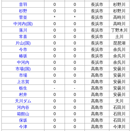
音羽
0
0
長浜市
杉野川
杉野
0
0
長浜市
杉野川
菅並
*
*
長浜市
高時川
中河内(国)
0
0
長浜市
高時川
落川
0
0
長浜市
丁野木川
常喜
0
0
長浜市
土川
片山(国)
0
0
長浜市
琵琶湖
今市
0
0
長浜市
余呉川
椿坂
0
0
長浜市
余呉川
中河内
0
0
長浜市
余呉川
市場(国)
0
0
高島市
安曇川
市場
0
0
高島市
安曇川
上古賀
0
0
高島市
安曇川
栃生
-
-
高島市
安曇川
村井
0
0
高島市
安曇川
天川ダム
0
0
高島市
天川
河内谷
0
0
高島市
石田川
箱館山
0
0
高島市
石田川
保坂
0
0
高島市
石田川
今津
0
0
高島市
今津川