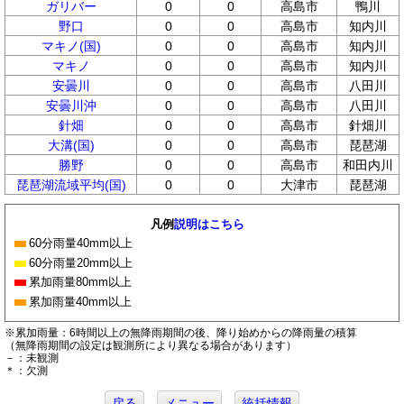
ガリバー
0
0
高島市
鴨川
野口
0
0
高島市
知内川
マキノ(国)
0
0
高島市
知内川
マキノ
0
0
高島市
知内川
安曇川
0
0
高島市
八田川
安曇川沖
0
0
高島市
八田川
針畑
0
0
高島市
針畑川
大溝(国)
0
0
高島市
琵琶湖
勝野
0
0
高島市
和田内川
琵琶湖流域平均(国)
0
0
大津市
琵琶湖
凡例
説明はこちら
60分雨量40mm以上
60分雨量20mm以上
累加雨量80mm以上
累加雨量40mm以上
※累加雨量：6時間以上の無降雨期間の後、降り始めからの降雨量の積算
（無降雨期間の設定は観測所により異なる場合があります）
－：未観測
＊：欠測
戻る
メニュー
統括情報