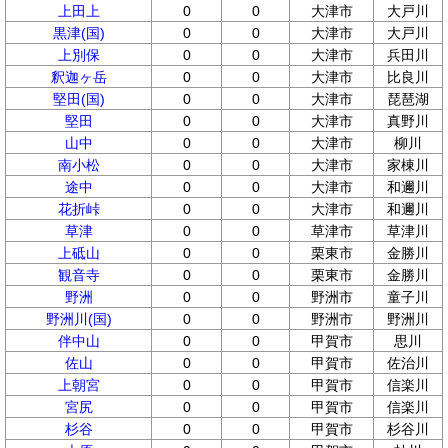
上田上
0
0
大津市
大戸川
黒津(国)
0
0
大津市
大戸川
上別保
0
0
大津市
兵田川
釈迦ヶ岳
0
0
大津市
比良川
堅田(国)
0
0
大津市
琵琶湖
堅田
0
0
大津市
真野川
山中
0
0
大津市
柳川
南小松
0
0
大津市
家棟川
途中
0
0
大津市
和邇川
花折峠
0
0
大津市
和邇川
草津
0
0
草津市
草津川
上砥山
0
0
栗東市
金勝川
観音寺
0
0
栗東市
金勝川
野洲
0
0
野洲市
童子川
野洲川(国)
0
0
野洲市
野洲川
伴中山
0
0
甲賀市
思川
佐山
0
0
甲賀市
佐治川
上朝宮
0
0
甲賀市
信楽川
宮尻
0
0
甲賀市
信楽川
杉谷
0
0
甲賀市
杉谷川