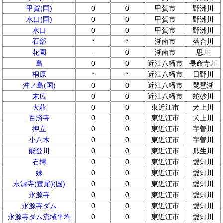
甲賀(国)
0
0
甲賀市
野洲川
水口(国)
0
0
甲賀市
野洲川
水口
0
0
甲賀市
野洲川
石部
*
*
湖南市
落合川
花園
-
0
湖南市
思川
島
0
0
近江八幡市
長命寺川
桐原
*
*
近江八幡市
日野川
沖ノ島(国)
0
0
近江八幡市
琵琶湖
末広
0
0
近江八幡市
蛇砂川
大萩
0
0
東近江市
犬上川
百済寺
0
0
東近江市
犬上川
押立
0
0
東近江市
宇曽川
小八木
0
0
東近江市
宇曽川
能登川
0
0
東近江市
瓜生川
石槫
0
0
東近江市
愛知川
妹
0
0
東近江市
愛知川
永源寺(萱尾)(国)
0
0
東近江市
愛知川
永源寺
0
0
東近江市
愛知川
永源寺ダム
0
0
東近江市
愛知川
永源寺ダム流域平均
0
0
東近江市
愛知川