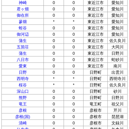
神崎
0
0
東近江市
愛知川
君ヶ畑
0
0
東近江市
愛知川
御在所
0
0
東近江市
愛知川
蓼畑
*
*
東近江市
愛知川
蛭谷
0
0
東近江市
愛知川
御河辺
0
0
東近江市
愛知川
蒲生
0
0
東近江市
佐久良川
五箇荘
0
0
東近江市
大同川
蒲生
0
0
東近江市
日野川
八日市
0
0
東近江市
蛇砂川
愛東
0
0
東近江市
南川
日野
0
0
日野町
出雲川
西明寺
*
*
日野町
西明寺川
桜谷
*
*
日野町
佐久良川
深山口
0
0
日野町
砂川
熊野
0
0
日野町
日野川
竜王
0
0
竜王町
祖父川
彦根
0
0
彦根市
芹川
彦根(国)
0
0
彦根市
琵琶湖
清崎
0
0
彦根市
文録川