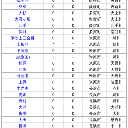
仏生寺
0
0
彦根市
矢倉川
斧磨
0
0
愛荘町
岩倉川
大杉
0
0
多賀町
犬上川
大君ヶ畑
0
0
多賀町
犬上川
四手
0
0
多賀町
四手川
保月
0
0
多賀町
南谷川
伊吹山三合目
0
0
米原市
姉川
上板並
*
*
米原市
姉川
甲津原
0
0
米原市
姉川
吉槻(国)
-
-
米原市
姉川
柏原
0
0
米原市
天野川
西坂
0
0
米原市
天野川
能登瀬
0
0
米原市
天野川
上野
0
0
米原市
油里川
木之本
0
0
長浜市
赤川
虎姫
0
0
長浜市
姉川
野村
0
0
長浜市
姉川
大浦
0
0
長浜市
大浦川
沓掛
0
0
長浜市
大川
太田
0
0
長浜市
草野川
長浜
0
0
長浜市
十一川