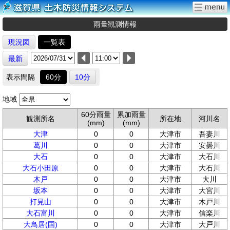
雨量観測情報
現況図
一覧表
最新
表示間隔
60分
10分
地域
60分雨量
累加雨量
観測所名
所在地
河川名
(mm)
(mm)
大津
0
0
大津市
吾妻川
葛川
0
0
大津市
安曇川
大石
0
0
大津市
大石川
大石小田原
0
0
大津市
大石川
木戸
0
0
大津市
大川
坂本
0
0
大津市
大宮川
打見山
0
0
大津市
木戸川
大石富川
0
0
大津市
信楽川
大鳥居(国)
0
0
大津市
大戸川