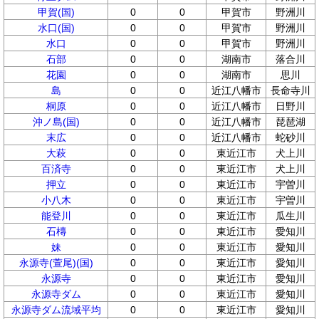
甲賀(国)
0
0
甲賀市
野洲川
水口(国)
0
0
甲賀市
野洲川
水口
0
0
甲賀市
野洲川
石部
0
0
湖南市
落合川
花園
0
0
湖南市
思川
島
0
0
近江八幡市
長命寺川
桐原
0
0
近江八幡市
日野川
沖ノ島(国)
0
0
近江八幡市
琵琶湖
末広
0
0
近江八幡市
蛇砂川
大萩
0
0
東近江市
犬上川
百済寺
0
0
東近江市
犬上川
押立
0
0
東近江市
宇曽川
小八木
0
0
東近江市
宇曽川
能登川
0
0
東近江市
瓜生川
石槫
0
0
東近江市
愛知川
妹
0
0
東近江市
愛知川
永源寺(萱尾)(国)
0
0
東近江市
愛知川
永源寺
0
0
東近江市
愛知川
永源寺ダム
0
0
東近江市
愛知川
永源寺ダム流域平均
0
0
東近江市
愛知川