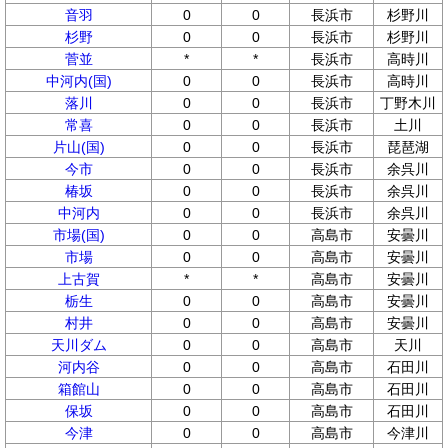
音羽
0
0
長浜市
杉野川
杉野
0
0
長浜市
杉野川
菅並
*
*
長浜市
高時川
中河内(国)
0
0
長浜市
高時川
落川
0
0
長浜市
丁野木川
常喜
0
0
長浜市
土川
片山(国)
0
0
長浜市
琵琶湖
今市
0
0
長浜市
余呉川
椿坂
0
0
長浜市
余呉川
中河内
0
0
長浜市
余呉川
市場(国)
0
0
高島市
安曇川
市場
0
0
高島市
安曇川
上古賀
*
*
高島市
安曇川
栃生
0
0
高島市
安曇川
村井
0
0
高島市
安曇川
天川ダム
0
0
高島市
天川
河内谷
0
0
高島市
石田川
箱館山
0
0
高島市
石田川
保坂
0
0
高島市
石田川
今津
0
0
高島市
今津川