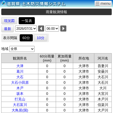
雨量観測情報
現況図
一覧表
最新
表示間隔
60分
10分
地域
60分雨量
累加雨量
観測所名
所在地
河川名
(mm)
(mm)
大津
0
0
大津市
吾妻川
葛川
0
0
大津市
安曇川
大石
0
0
大津市
大石川
大石小田原
0
0
大津市
大石川
木戸
0
0
大津市
大川
坂本
0
0
大津市
大宮川
打見山
0
0
大津市
木戸川
大石富川
0
0
大津市
信楽川
大鳥居(国)
0
0
大津市
大戸川