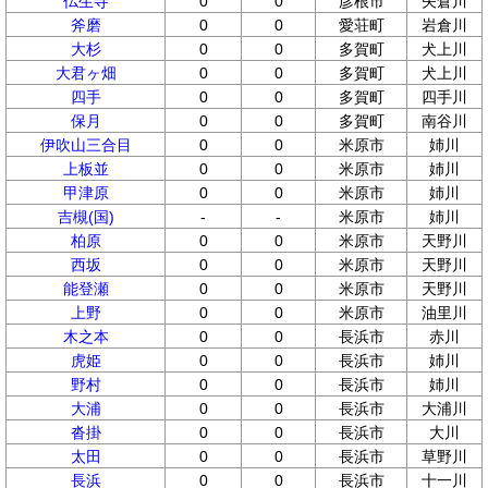
仏生寺
0
0
彦根市
矢倉川
斧磨
0
0
愛荘町
岩倉川
大杉
0
0
多賀町
犬上川
大君ヶ畑
0
0
多賀町
犬上川
四手
0
0
多賀町
四手川
保月
0
0
多賀町
南谷川
伊吹山三合目
0
0
米原市
姉川
上板並
0
0
米原市
姉川
甲津原
0
0
米原市
姉川
吉槻(国)
-
-
米原市
姉川
柏原
0
0
米原市
天野川
西坂
0
0
米原市
天野川
能登瀬
0
0
米原市
天野川
上野
0
0
米原市
油里川
木之本
0
0
長浜市
赤川
虎姫
0
0
長浜市
姉川
野村
0
0
長浜市
姉川
大浦
0
0
長浜市
大浦川
沓掛
0
0
長浜市
大川
太田
0
0
長浜市
草野川
長浜
0
0
長浜市
十一川