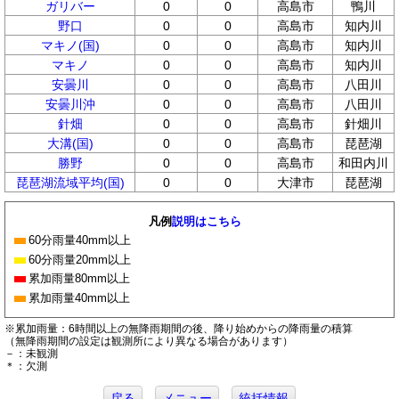
ガリバー
0
0
高島市
鴨川
野口
0
0
高島市
知内川
マキノ(国)
0
0
高島市
知内川
マキノ
0
0
高島市
知内川
安曇川
0
0
高島市
八田川
安曇川沖
0
0
高島市
八田川
針畑
0
0
高島市
針畑川
大溝(国)
0
0
高島市
琵琶湖
勝野
0
0
高島市
和田内川
琵琶湖流域平均(国)
0
0
大津市
琵琶湖
凡例
説明はこちら
60分雨量40mm以上
60分雨量20mm以上
累加雨量80mm以上
累加雨量40mm以上
※累加雨量：6時間以上の無降雨期間の後、降り始めからの降雨量の積算
（無降雨期間の設定は観測所により異なる場合があります）
－：未観測
＊：欠測
戻る
メニュー
統括情報