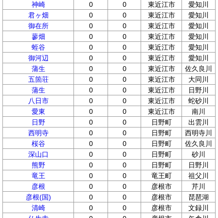
神崎
0
0
東近江市
愛知川
君ヶ畑
0
0
東近江市
愛知川
御在所
0
0
東近江市
愛知川
蓼畑
0
0
東近江市
愛知川
蛭谷
0
0
東近江市
愛知川
御河辺
0
0
東近江市
愛知川
蒲生
0
0
東近江市
佐久良川
五箇荘
0
0
東近江市
大同川
蒲生
0
0
東近江市
日野川
八日市
0
0
東近江市
蛇砂川
愛東
0
0
東近江市
南川
日野
0
0
日野町
出雲川
西明寺
0
0
日野町
西明寺川
桜谷
0
0
日野町
佐久良川
深山口
0
0
日野町
砂川
熊野
0
0
日野町
日野川
竜王
0
0
竜王町
祖父川
彦根
0
0
彦根市
芹川
彦根(国)
0
0
彦根市
琵琶湖
清崎
0
0
彦根市
文録川