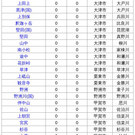
上田上
0
0
大津市
大戸川
黒津(国)
0
0
大津市
大戸川
上別保
0
0
大津市
兵田川
釈迦ヶ岳
0
0
大津市
比良川
堅田(国)
0
0
大津市
琵琶湖
堅田
0
0
大津市
真野川
山中
0
0
大津市
柳川
南小松
0
0
大津市
家棟川
途中
0
0
大津市
和邇川
花折峠
0
0
大津市
和邇川
草津
0
0
草津市
草津川
上砥山
0
0
栗東市
金勝川
観音寺
0
0
栗東市
金勝川
野洲
0
0
野洲市
童子川
野洲川(国)
0
0
野洲市
野洲川
伴中山
0
0
甲賀市
思川
佐山
0
0
甲賀市
佐治川
上朝宮
0
0
甲賀市
信楽川
宮尻
0
0
甲賀市
信楽川
杉谷
0
0
甲賀市
杉谷川