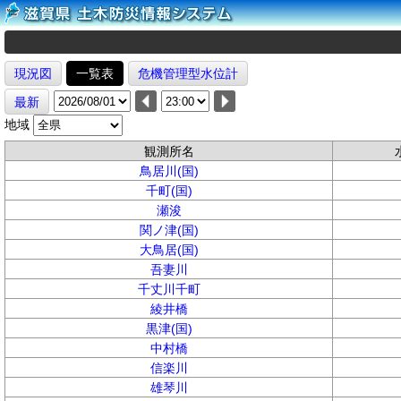
現況図
一覧表
危機管理型水位計
最新
地域
観測所名
鳥居川(国)
千町(国)
瀬浚
関ノ津(国)
大鳥居(国)
吾妻川
千丈川千町
綾井橋
黒津(国)
中村橋
信楽川
雄琴川