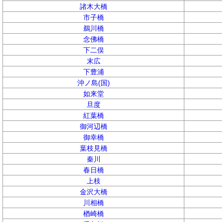
諸木大橋
市子橋
鵜川橋
念佛橋
下二俣
末広
下豊浦
沖ノ島(国)
如来堂
旦度
紅葉橋
御河辺橋
御幸橋
葉枝見橋
秦川
春日橋
上枝
金沢大橋
川相橋
楢崎橋