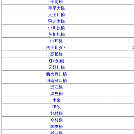
千鳥橋
宇尾大橋
犬上川橋
飛ノ木橋
中川原橋
芹川旭橋
中芹橋
四手川ダム
高根橋
彦根(国)
天野川橋
新天野川橋
河南樋口橋
近江橋
温見橋
小泉
伊吹
野村橋
今村橋
国友橋
難波橋