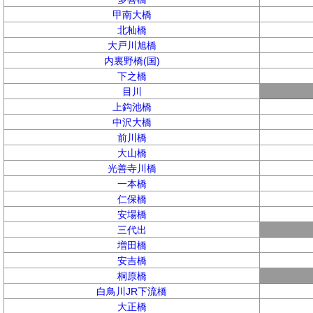
甲南大橋
北杣橋
大戸川旭橋
内裏野橋(国)
下之橋
目川
上鈎池橋
中沢大橋
前川橋
大山橋
光善寺川橋
一本橋
仁保橋
安場橋
三代出
増田橋
安吉橋
桐原橋
白鳥川JR下流橋
大正橋