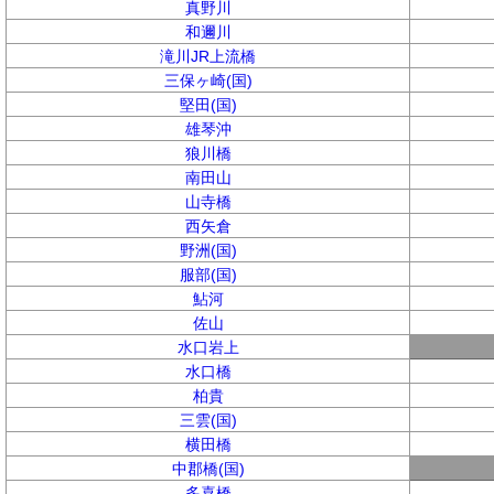
真野川
和邇川
滝川JR上流橋
三保ヶ崎(国)
堅田(国)
雄琴沖
狼川橋
南田山
山寺橋
西矢倉
野洲(国)
服部(国)
鮎河
佐山
水口岩上
水口橋
柏貴
三雲(国)
横田橋
中郡橋(国)
多喜橋