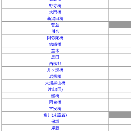
野寺橋
大門橋
新湯田橋
菅並
川合
阿弥陀橋
錦織橋
堂木
黒田
西柳野
月ヶ瀬橋
岩熊橋
大浦黒山橋
片山(国)
船橋
両台橋
常安橋
角川(未設置)
保坂
岸脇