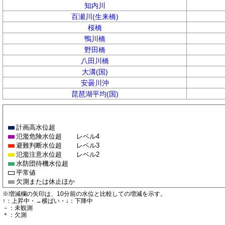
知内川
百瀬川(生来橋)
桜橋
鴨川橋
野田橋
八田川橋
大溝(国)
安曇川沖
琵琶湖平均(国)
計画高水位超
氾濫危険水位超
レベル4
避難判断水位超
レベル3
氾濫注意水位超
レベル2
水防団待機水位超
平常値
欠測または休止ほか
※増減欄の矢印は、10分前の水位と比較しての増減を示す。
↑：上昇中・→横ばい・↓：下降中
－：未観測
＊：欠測