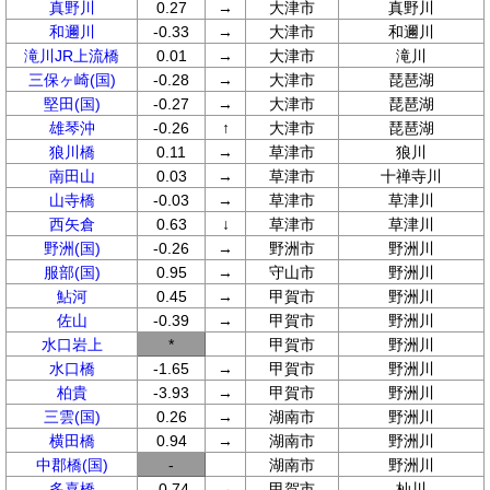
真野川
0.27
→
大津市
真野川
和邇川
-0.33
→
大津市
和邇川
滝川JR上流橋
0.01
→
大津市
滝川
三保ヶ崎(国)
-0.28
→
大津市
琵琶湖
堅田(国)
-0.27
→
大津市
琵琶湖
雄琴沖
-0.26
↑
大津市
琵琶湖
狼川橋
0.11
→
草津市
狼川
南田山
0.03
→
草津市
十禅寺川
山寺橋
-0.03
→
草津市
草津川
西矢倉
0.63
↓
草津市
草津川
野洲(国)
-0.26
→
野洲市
野洲川
服部(国)
0.95
→
守山市
野洲川
鮎河
0.45
→
甲賀市
野洲川
佐山
-0.39
→
甲賀市
野洲川
水口岩上
*
甲賀市
野洲川
水口橋
-1.65
→
甲賀市
野洲川
柏貴
-3.93
→
甲賀市
野洲川
三雲(国)
0.26
→
湖南市
野洲川
横田橋
0.94
→
湖南市
野洲川
中郡橋(国)
-
湖南市
野洲川
多喜橋
-0.74
→
甲賀市
杣川