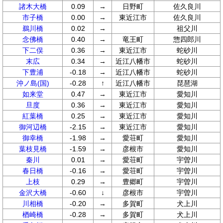
諸木大橋
0.09
→
日野町
佐久良川
市子橋
0.00
→
東近江市
佐久良川
鵜川橋
0.02
→
祖父川
念佛橋
0.40
→
竜王町
惣四郎川
下二俣
0.36
→
東近江市
蛇砂川
末広
0.34
→
近江八幡市
蛇砂川
下豊浦
-0.18
→
近江八幡市
蛇砂川
沖ノ島(国)
-0.28
↑
近江八幡市
琵琶湖
如来堂
0.47
→
東近江市
愛知川
旦度
0.36
→
東近江市
愛知川
紅葉橋
0.25
→
東近江市
愛知川
御河辺橋
-2.15
→
東近江市
愛知川
御幸橋
-1.98
→
愛荘町
愛知川
葉枝見橋
-1.59
→
彦根市
愛知川
秦川
0.01
→
愛荘町
宇曽川
春日橋
-0.16
→
愛荘町
宇曽川
上枝
0.29
→
豊郷町
宇曽川
金沢大橋
-0.60
↓
彦根市
宇曽川
川相橋
-0.20
→
多賀町
犬上川
楢崎橋
-0.28
→
多賀町
犬上川