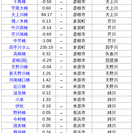
千鳥橋
-0.50
→
彦根市
犬上川
宇尾大橋
0.60
→
彦根市
犬上川
犬上川橋
84.17
↓
彦根市
犬上川
飛ノ木橋
0.13
→
多賀町
芹川
中川原橋
-0.14
→
多賀町
芹川
芹川旭橋
-0.69
→
彦根市
芹川
中芹橋
-1.08
→
彦根市
芹川
四手川ダム
235.15
→
多賀町
四手川
高根橋
0.32
→
彦根市
矢倉川
彦根(国)
-0.29
→
彦根市
琵琶湖
天野川橋
-0.04
↓
米原市
天野川
新天野川橋
1.25
→
米原市
天野川
河南樋口橋
1.42
→
米原市
天野川
近江橋
0.80
→
米原市
天野川
温見橋
0.12
米原市
姉川
小泉
1.33
米原市
姉川
伊吹
0.10
→
米原市
姉川
野村橋
0.05
→
長浜市
姉川
今村橋
0.38
→
長浜市
姉川
国友橋
0.05
→
長浜市
姉川
難波橋
0.24
→
長浜市
姉川