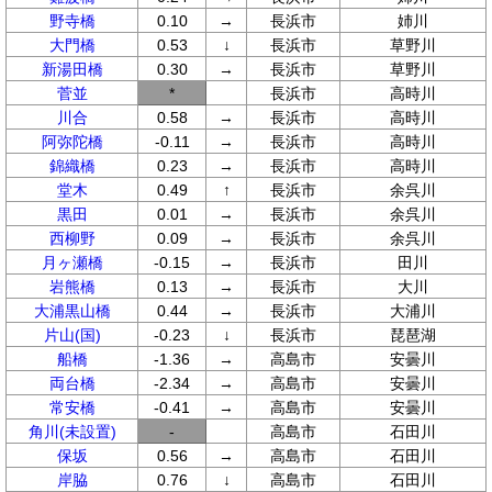
野寺橋
0.10
→
長浜市
姉川
大門橋
0.53
↓
長浜市
草野川
新湯田橋
0.30
→
長浜市
草野川
菅並
*
長浜市
高時川
川合
0.58
→
長浜市
高時川
阿弥陀橋
-0.11
→
長浜市
高時川
錦織橋
0.23
→
長浜市
高時川
堂木
0.49
↑
長浜市
余呉川
黒田
0.01
→
長浜市
余呉川
西柳野
0.09
→
長浜市
余呉川
月ヶ瀬橋
-0.15
→
長浜市
田川
岩熊橋
0.13
→
長浜市
大川
大浦黒山橋
0.44
→
長浜市
大浦川
片山(国)
-0.23
↓
長浜市
琵琶湖
船橋
-1.36
→
高島市
安曇川
両台橋
-2.34
→
高島市
安曇川
常安橋
-0.41
→
高島市
安曇川
角川(未設置)
-
高島市
石田川
保坂
0.56
→
高島市
石田川
岸脇
0.76
↓
高島市
石田川