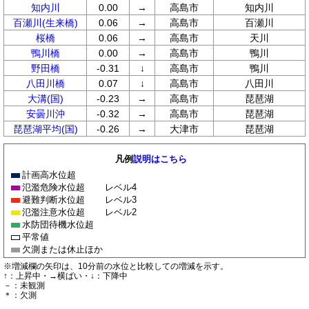
知内川
0.00
→
高島市
知内川
百瀬川(生来橋)
0.06
→
高島市
百瀬川
桜橋
0.06
→
高島市
天川
鴨川橋
0.00
→
高島市
鴨川
野田橋
-0.31
↓
高島市
鴨川
八田川橋
0.07
↓
高島市
八田川
大溝(国)
-0.23
→
高島市
琵琶湖
安曇川沖
-0.32
→
高島市
琵琶湖
琵琶湖平均(国)
-0.26
→
大津市
琵琶湖
凡例
説明はこちら
計画高水位超
氾濫危険水位超
レベル4
避難判断水位超
レベル3
氾濫注意水位超
レベル2
水防団待機水位超
平常値
欠測または休止ほか
※増減欄の矢印は、10分前の水位と比較しての増減を示す。
↑：上昇中・→横ばい・↓：下降中
－：未観測
＊：欠測