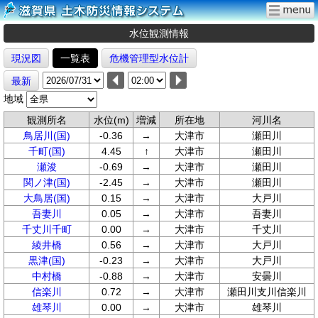
水位観測情報
現況図
一覧表
危機管理型水位計
最新
地域
観測所名
水位(m)
増減
所在地
河川名
鳥居川(国)
-0.36
→
大津市
瀬田川
千町(国)
4.45
↑
大津市
瀬田川
瀬浚
-0.69
→
大津市
瀬田川
関ノ津(国)
-2.45
→
大津市
瀬田川
大鳥居(国)
0.15
→
大津市
大戸川
吾妻川
0.05
→
大津市
吾妻川
千丈川千町
0.00
→
大津市
千丈川
綾井橋
0.56
→
大津市
大戸川
黒津(国)
-0.23
→
大津市
大戸川
中村橋
-0.88
→
大津市
安曇川
信楽川
0.72
→
大津市
瀬田川支川信楽川
雄琴川
0.00
→
大津市
雄琴川