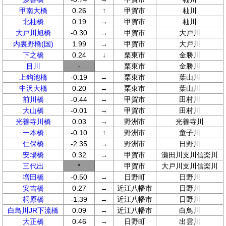
甲南大橋
0.26
↑
甲賀市
杣川
北杣橋
0.19
→
甲賀市
杣川
大戸川旭橋
-0.30
→
甲賀市
大戸川
内裏野橋(国)
1.99
→
甲賀市
大戸川
下之橋
0.24
↓
栗東市
金勝川
目川
-
栗東市
金勝川
上鈎池橋
-0.19
→
栗東市
葉山川
中沢大橋
0.20
→
栗東市
葉山川
前川橋
-0.44
→
甲賀市
田村川
大山橋
-0.01
→
甲賀市
田村川
光善寺川橋
0.03
→
野洲市
光善寺川
一本橋
-0.10
↑
野洲市
童子川
仁保橋
-2.35
→
野洲市
日野川
安場橋
0.32
→
甲賀市
瀬田川支川信楽川
三代出
*
甲賀市
大戸川支川信楽川
増田橋
-0.50
→
日野町
日野川
安吉橋
0.27
→
近江八幡市
日野川
桐原橋
-1.39
→
近江八幡市
日野川
白鳥川JR下流橋
0.09
→
近江八幡市
白鳥川
大正橋
0.46
→
日野町
出雲川