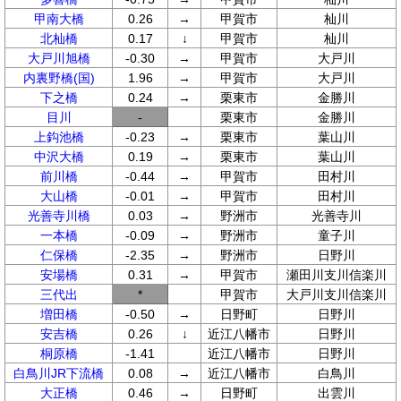
甲南大橋
0.26
→
甲賀市
杣川
北杣橋
0.17
↓
甲賀市
杣川
大戸川旭橋
-0.30
→
甲賀市
大戸川
内裏野橋(国)
1.96
→
甲賀市
大戸川
下之橋
0.24
→
栗東市
金勝川
目川
-
栗東市
金勝川
上鈎池橋
-0.23
→
栗東市
葉山川
中沢大橋
0.19
→
栗東市
葉山川
前川橋
-0.44
→
甲賀市
田村川
大山橋
-0.01
→
甲賀市
田村川
光善寺川橋
0.03
→
野洲市
光善寺川
一本橋
-0.09
→
野洲市
童子川
仁保橋
-2.35
→
野洲市
日野川
安場橋
0.31
→
甲賀市
瀬田川支川信楽川
三代出
*
甲賀市
大戸川支川信楽川
増田橋
-0.50
→
日野町
日野川
安吉橋
0.26
↓
近江八幡市
日野川
桐原橋
-1.41
近江八幡市
日野川
白鳥川JR下流橋
0.08
→
近江八幡市
白鳥川
大正橋
0.46
→
日野町
出雲川