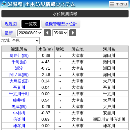
水位観測情報
現況図
一覧表
危機管理型水位計
最新
地域
観測所名
水位(m)
増減
所在地
河川名
鳥居川(国)
-0.38
→
大津市
瀬田川
千町(国)
4.43
↑
大津市
瀬田川
瀬浚
-0.71
→
大津市
瀬田川
関ノ津(国)
-2.46
→
大津市
瀬田川
大鳥居(国)
0.14
→
大津市
大戸川
吾妻川
0.04
→
大津市
吾妻川
千丈川千町
0.00
→
大津市
千丈川
綾井橋
0.54
→
大津市
大戸川
黒津(国)
-0.26
→
大津市
大戸川
中村橋
-0.87
↑
大津市
安曇川
信楽川
0.69
→
大津市
瀬田川支川信楽川
雄琴川
0.00
→
大津市
雄琴川