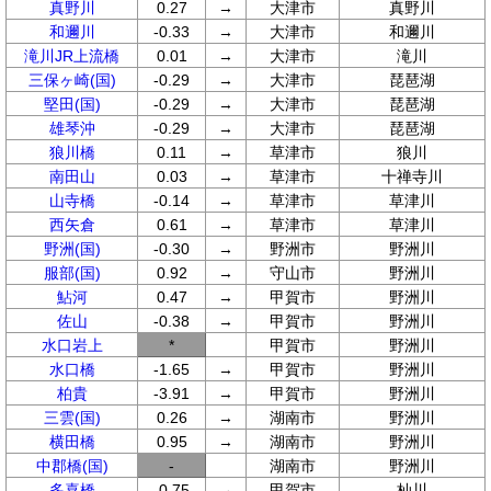
真野川
0.27
→
大津市
真野川
和邇川
-0.33
→
大津市
和邇川
滝川JR上流橋
0.01
→
大津市
滝川
三保ヶ崎(国)
-0.29
→
大津市
琵琶湖
堅田(国)
-0.29
→
大津市
琵琶湖
雄琴沖
-0.29
→
大津市
琵琶湖
狼川橋
0.11
→
草津市
狼川
南田山
0.03
→
草津市
十禅寺川
山寺橋
-0.14
→
草津市
草津川
西矢倉
0.61
→
草津市
草津川
野洲(国)
-0.30
→
野洲市
野洲川
服部(国)
0.92
→
守山市
野洲川
鮎河
0.47
→
甲賀市
野洲川
佐山
-0.38
→
甲賀市
野洲川
水口岩上
*
甲賀市
野洲川
水口橋
-1.65
→
甲賀市
野洲川
柏貴
-3.91
→
甲賀市
野洲川
三雲(国)
0.26
→
湖南市
野洲川
横田橋
0.95
→
湖南市
野洲川
中郡橋(国)
-
湖南市
野洲川
多喜橋
-0.75
→
甲賀市
杣川