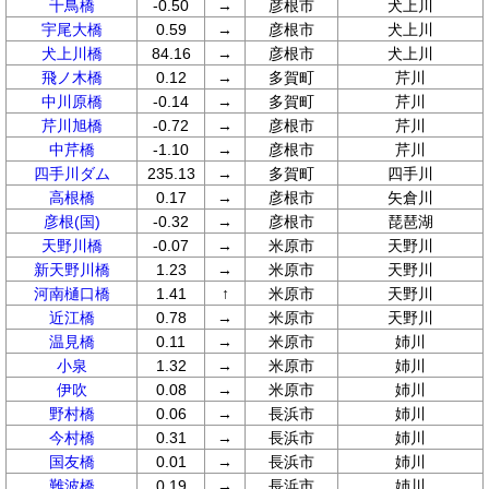
千鳥橋
-0.50
→
彦根市
犬上川
宇尾大橋
0.59
→
彦根市
犬上川
犬上川橋
84.16
→
彦根市
犬上川
飛ノ木橋
0.12
→
多賀町
芹川
中川原橋
-0.14
→
多賀町
芹川
芹川旭橋
-0.72
→
彦根市
芹川
中芹橋
-1.10
→
彦根市
芹川
四手川ダム
235.13
→
多賀町
四手川
高根橋
0.17
→
彦根市
矢倉川
彦根(国)
-0.32
→
彦根市
琵琶湖
天野川橋
-0.07
→
米原市
天野川
新天野川橋
1.23
→
米原市
天野川
河南樋口橋
1.41
↑
米原市
天野川
近江橋
0.78
→
米原市
天野川
温見橋
0.11
→
米原市
姉川
小泉
1.32
→
米原市
姉川
伊吹
0.08
→
米原市
姉川
野村橋
0.06
→
長浜市
姉川
今村橋
0.31
→
長浜市
姉川
国友橋
0.01
→
長浜市
姉川
難波橋
0.19
→
長浜市
姉川