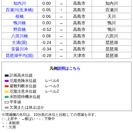
知内川
0.00
→
高島市
知内川
百瀬川(生来橋)
0.05
↑
高島市
百瀬川
桜橋
0.06
→
高島市
天川
鴨川橋
0.00
→
高島市
鴨川
野田橋
-0.52
→
高島市
鴨川
八田川橋
0.08
→
高島市
八田川
大溝(国)
-0.24
→
高島市
琵琶湖
安曇川沖
-0.34
→
高島市
琵琶湖
琵琶湖平均(国)
-0.28
→
大津市
琵琶湖
凡例
説明はこちら
計画高水位超
氾濫危険水位超
レベル4
避難判断水位超
レベル3
氾濫注意水位超
レベル2
水防団待機水位超
平常値
欠測または休止ほか
※増減欄の矢印は、10分前の水位と比較しての増減を示す。
↑：上昇中・→横ばい・↓：下降中
－：未観測
＊：欠測