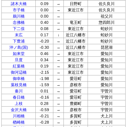
諸木大橋
0.09
→
日野町
佐久良川
市子橋
0.00
→
東近江市
佐久良川
鵜川橋
0.00
→
祖父川
念佛橋
0.40
→
竜王町
惣四郎川
下二俣
0.08
→
東近江市
蛇砂川
末広
0.17
↓
近江八幡市
蛇砂川
下豊浦
-0.20
→
近江八幡市
蛇砂川
沖ノ島(国)
-0.30
→
近江八幡市
琵琶湖
如来堂
0.46
→
東近江市
愛知川
旦度
0.34
→
東近江市
愛知川
紅葉橋
0.19
→
東近江市
愛知川
御河辺橋
-2.15
→
東近江市
愛知川
御幸橋
-1.98
→
愛荘町
愛知川
葉枝見橋
-1.59
→
彦根市
愛知川
秦川
0.01
→
愛荘町
宇曽川
春日橋
-0.16
→
愛荘町
宇曽川
上枝
0.28
→
豊郷町
宇曽川
金沢大橋
-0.59
→
彦根市
宇曽川
川相橋
-0.21
→
多賀町
犬上川
楢崎橋
-0.28
→
多賀町
犬上川