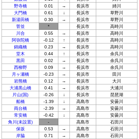
野寺橋
0.01
→
長浜市
姉川
大門橋
0.61
↓
長浜市
草野川
新湯田橋
0.30
→
長浜市
草野川
菅並
*
長浜市
高時川
川合
0.55
→
長浜市
高時川
阿弥陀橋
-0.12
↑
長浜市
高時川
錦織橋
0.23
→
長浜市
高時川
堂木
0.44
↑
長浜市
余呉川
黒田
0.02
→
長浜市
余呉川
西柳野
0.09
→
長浜市
余呉川
月ヶ瀬橋
-0.23
→
長浜市
田川
岩熊橋
0.12
→
長浜市
大川
大浦黒山橋
0.41
→
長浜市
大浦川
片山(国)
-0.26
↓
長浜市
琵琶湖
船橋
-1.39
↓
高島市
安曇川
両台橋
-2.39
→
高島市
安曇川
常安橋
-0.42
↓
高島市
安曇川
角川(未設置)
-
高島市
石田川
保坂
0.53
→
高島市
石田川
岸脇
0.71
→
高島市
石田川