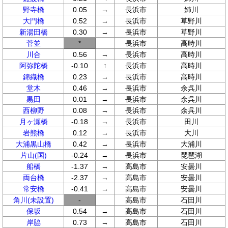
野寺橋
0.05
→
長浜市
姉川
大門橋
0.52
→
長浜市
草野川
新湯田橋
0.30
→
長浜市
草野川
菅並
*
長浜市
高時川
川合
0.56
→
長浜市
高時川
阿弥陀橋
-0.10
↑
長浜市
高時川
錦織橋
0.23
→
長浜市
高時川
堂木
0.46
→
長浜市
余呉川
黒田
0.01
→
長浜市
余呉川
西柳野
0.08
→
長浜市
余呉川
月ヶ瀬橋
-0.18
→
長浜市
田川
岩熊橋
0.12
→
長浜市
大川
大浦黒山橋
0.42
→
長浜市
大浦川
片山(国)
-0.24
→
長浜市
琵琶湖
船橋
-1.37
→
高島市
安曇川
両台橋
-2.37
→
高島市
安曇川
常安橋
-0.41
→
高島市
安曇川
角川(未設置)
-
高島市
石田川
保坂
0.54
→
高島市
石田川
岸脇
0.73
→
高島市
石田川