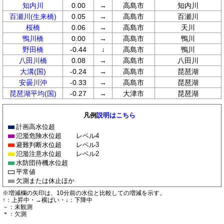
知内川
0.00
→
高島市
知内川
百瀬川(生来橋)
0.05
→
高島市
百瀬川
桜橋
0.06
→
高島市
天川
鴨川橋
0.00
→
高島市
鴨川
野田橋
-0.44
↓
高島市
鴨川
八田川橋
0.08
→
高島市
八田川
大溝(国)
-0.24
→
高島市
琵琶湖
安曇川沖
-0.33
→
高島市
琵琶湖
琵琶湖平均(国)
-0.27
→
大津市
琵琶湖
凡例
説明はこちら
計画高水位超
氾濫危険水位超
レベル4
避難判断水位超
レベル3
氾濫注意水位超
レベル2
水防団待機水位超
平常値
欠測または休止ほか
※増減欄の矢印は、10分前の水位と比較しての増減を示す。
↑：上昇中・→横ばい・↓：下降中
－：未観測
＊：欠測