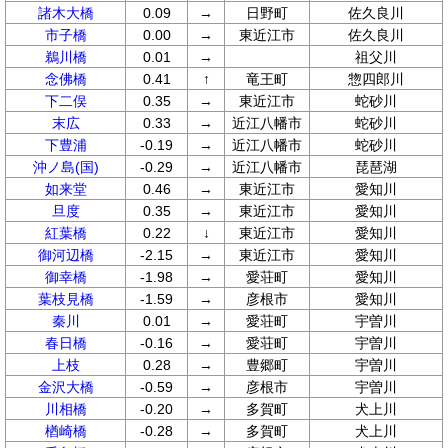
諸木大橋
0.09
→
日野町
佐久良川
市子橋
0.00
→
東近江市
佐久良川
鵜川橋
0.01
→
祖父川
念佛橋
0.41
↑
竜王町
惣四郎川
下二俣
0.35
→
東近江市
蛇砂川
末広
0.33
→
近江八幡市
蛇砂川
下豊浦
-0.19
→
近江八幡市
蛇砂川
沖ノ島(国)
-0.29
→
近江八幡市
琵琶湖
如来堂
0.46
→
東近江市
愛知川
旦度
0.35
→
東近江市
愛知川
紅葉橋
0.22
↓
東近江市
愛知川
御河辺橋
-2.15
→
東近江市
愛知川
御幸橋
-1.98
→
愛荘町
愛知川
葉枝見橋
-1.59
→
彦根市
愛知川
秦川
0.01
→
愛荘町
宇曽川
春日橋
-0.16
→
愛荘町
宇曽川
上枝
0.28
→
豊郷町
宇曽川
金沢大橋
-0.59
→
彦根市
宇曽川
川相橋
-0.20
→
多賀町
犬上川
楢崎橋
-0.28
→
多賀町
犬上川