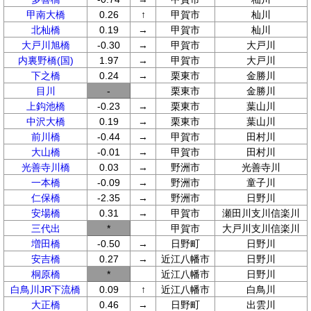
甲南大橋
0.26
↑
甲賀市
杣川
北杣橋
0.19
→
甲賀市
杣川
大戸川旭橋
-0.30
→
甲賀市
大戸川
内裏野橋(国)
1.97
→
甲賀市
大戸川
下之橋
0.24
→
栗東市
金勝川
目川
-
栗東市
金勝川
上鈎池橋
-0.23
→
栗東市
葉山川
中沢大橋
0.19
→
栗東市
葉山川
前川橋
-0.44
→
甲賀市
田村川
大山橋
-0.01
→
甲賀市
田村川
光善寺川橋
0.03
→
野洲市
光善寺川
一本橋
-0.09
→
野洲市
童子川
仁保橋
-2.35
→
野洲市
日野川
安場橋
0.31
→
甲賀市
瀬田川支川信楽川
三代出
*
甲賀市
大戸川支川信楽川
増田橋
-0.50
→
日野町
日野川
安吉橋
0.27
→
近江八幡市
日野川
桐原橋
*
近江八幡市
日野川
白鳥川JR下流橋
0.09
↑
近江八幡市
白鳥川
大正橋
0.46
→
日野町
出雲川