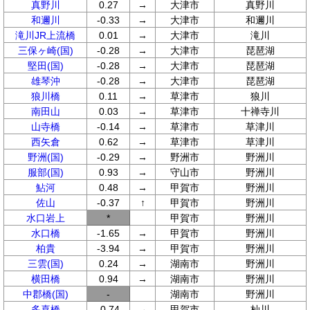
真野川
0.27
→
大津市
真野川
和邇川
-0.33
→
大津市
和邇川
滝川JR上流橋
0.01
→
大津市
滝川
三保ヶ崎(国)
-0.28
→
大津市
琵琶湖
堅田(国)
-0.28
→
大津市
琵琶湖
雄琴沖
-0.28
→
大津市
琵琶湖
狼川橋
0.11
→
草津市
狼川
南田山
0.03
→
草津市
十禅寺川
山寺橋
-0.14
→
草津市
草津川
西矢倉
0.62
→
草津市
草津川
野洲(国)
-0.29
→
野洲市
野洲川
服部(国)
0.93
→
守山市
野洲川
鮎河
0.48
→
甲賀市
野洲川
佐山
-0.37
↑
甲賀市
野洲川
水口岩上
*
甲賀市
野洲川
水口橋
-1.65
→
甲賀市
野洲川
柏貴
-3.94
→
甲賀市
野洲川
三雲(国)
0.24
→
湖南市
野洲川
横田橋
0.94
→
湖南市
野洲川
中郡橋(国)
-
湖南市
野洲川
多喜橋
-0.74
→
甲賀市
杣川