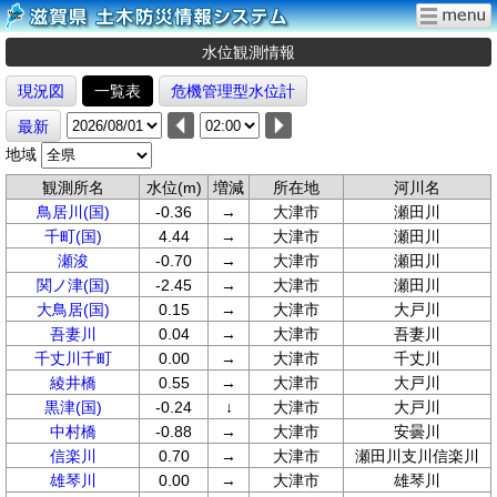
水位観測情報
現況図
一覧表
危機管理型水位計
最新
地域
観測所名
水位(m)
増減
所在地
河川名
鳥居川(国)
-0.36
→
大津市
瀬田川
千町(国)
4.44
→
大津市
瀬田川
瀬浚
-0.70
→
大津市
瀬田川
関ノ津(国)
-2.45
→
大津市
瀬田川
大鳥居(国)
0.15
→
大津市
大戸川
吾妻川
0.04
→
大津市
吾妻川
千丈川千町
0.00
→
大津市
千丈川
綾井橋
0.55
→
大津市
大戸川
黒津(国)
-0.24
↓
大津市
大戸川
中村橋
-0.88
→
大津市
安曇川
信楽川
0.70
→
大津市
瀬田川支川信楽川
雄琴川
0.00
→
大津市
雄琴川