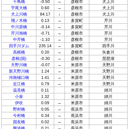
千鳥橋
-0.50
→
彦根市
犬上川
宇尾大橋
0.60
→
彦根市
犬上川
犬上川橋
84.17
↓
彦根市
犬上川
飛ノ木橋
0.13
→
多賀町
芹川
中川原橋
-0.14
→
多賀町
芹川
芹川旭橋
-0.71
→
彦根市
芹川
中芹橋
-1.10
→
彦根市
芹川
四手川ダム
235.14
→
多賀町
四手川
高根橋
0.20
→
彦根市
矢倉川
彦根(国)
-0.30
→
彦根市
琵琶湖
天野川橋
-0.07
→
米原市
天野川
新天野川橋
1.24
→
米原市
天野川
河南樋口橋
1.41
→
米原市
天野川
近江橋
0.79
→
米原市
天野川
温見橋
0.11
米原市
姉川
小泉
1.32
米原市
姉川
伊吹
0.09
→
米原市
姉川
野村橋
0.05
→
長浜市
姉川
今村橋
0.34
→
長浜市
姉川
国友橋
0.02
→
長浜市
姉川
難波橋
0.21
→
長浜市
姉川