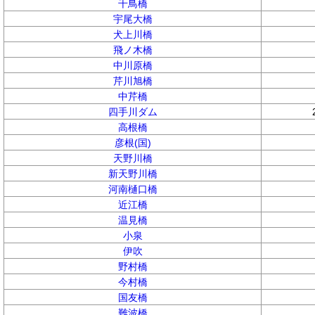
千鳥橋
宇尾大橋
犬上川橋
飛ノ木橋
中川原橋
芹川旭橋
中芹橋
四手川ダム
高根橋
彦根(国)
天野川橋
新天野川橋
河南樋口橋
近江橋
温見橋
小泉
伊吹
野村橋
今村橋
国友橋
難波橋