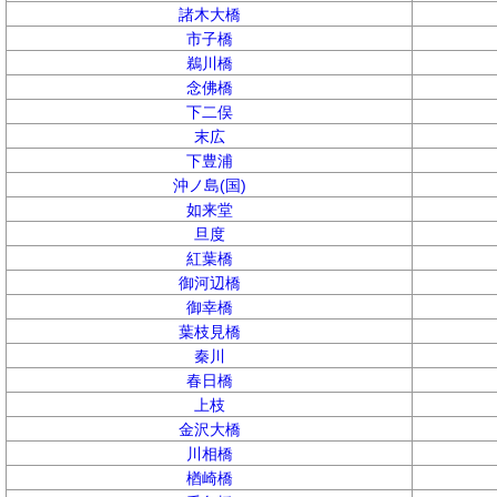
諸木大橋
市子橋
鵜川橋
念佛橋
下二俣
末広
下豊浦
沖ノ島(国)
如来堂
旦度
紅葉橋
御河辺橋
御幸橋
葉枝見橋
秦川
春日橋
上枝
金沢大橋
川相橋
楢崎橋