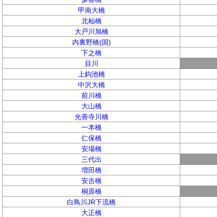
甲南大橋
北杣橋
大戸川旭橋
内裏野橋(国)
下之橋
目川
上鈎池橋
中沢大橋
前川橋
大山橋
光善寺川橋
一本橋
仁保橋
安場橋
三代出
増田橋
安吉橋
桐原橋
白鳥川JR下流橋
大正橋