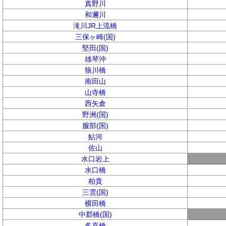
真野川
和邇川
滝川JR上流橋
三保ヶ崎(国)
堅田(国)
雄琴沖
狼川橋
南田山
山寺橋
西矢倉
野洲(国)
服部(国)
鮎河
佐山
水口岩上
水口橋
柏貴
三雲(国)
横田橋
中郡橋(国)
多喜橋