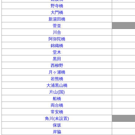
野寺橋
大門橋
新湯田橋
菅並
川合
阿弥陀橋
錦織橋
堂木
黒田
西柳野
月ヶ瀬橋
岩熊橋
大浦黒山橋
片山(国)
船橋
両台橋
常安橋
角川(未設置)
保坂
岸脇