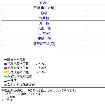
知内川
百瀬川(生来橋)
桜橋
鴨川橋
野田橋
八田川橋
大溝(国)
安曇川沖
琵琶湖平均(国)
計画高水位超
氾濫危険水位超
レベル4
避難判断水位超
レベル3
氾濫注意水位超
レベル2
水防団待機水位超
平常値
欠測または休止ほか
※増減欄の矢印は、10分前の水位と比較しての増減を示す。
↑：上昇中・→横ばい・↓：下降中
－：未観測
＊：欠測