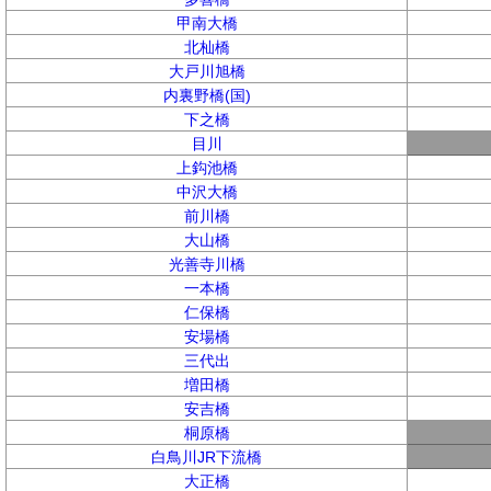
甲南大橋
北杣橋
大戸川旭橋
内裏野橋(国)
下之橋
目川
上鈎池橋
中沢大橋
前川橋
大山橋
光善寺川橋
一本橋
仁保橋
安場橋
三代出
増田橋
安吉橋
桐原橋
白鳥川JR下流橋
大正橋