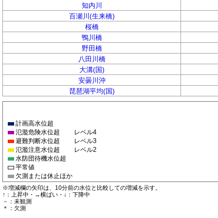
知内川
百瀬川(生来橋)
桜橋
鴨川橋
野田橋
八田川橋
大溝(国)
安曇川沖
琵琶湖平均(国)
計画高水位超
氾濫危険水位超
レベル4
避難判断水位超
レベル3
氾濫注意水位超
レベル2
水防団待機水位超
平常値
欠測または休止ほか
※増減欄の矢印は、10分前の水位と比較しての増減を示す。
↑：上昇中・→横ばい・↓：下降中
－：未観測
＊：欠測