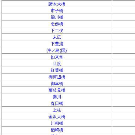
諸木大橋
市子橋
鵜川橋
念佛橋
下二俣
末広
下豊浦
沖ノ島(国)
如来堂
旦度
紅葉橋
御河辺橋
御幸橋
葉枝見橋
秦川
春日橋
上枝
金沢大橋
川相橋
楢崎橋