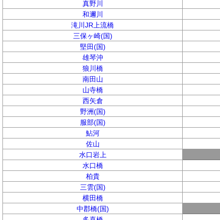
真野川
和邇川
滝川JR上流橋
三保ヶ崎(国)
堅田(国)
雄琴沖
狼川橋
南田山
山寺橋
西矢倉
野洲(国)
服部(国)
鮎河
佐山
水口岩上
水口橋
柏貴
三雲(国)
横田橋
中郡橋(国)
多喜橋