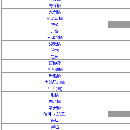
野寺橋
大門橋
新湯田橋
菅並
川合
阿弥陀橋
錦織橋
堂木
黒田
西柳野
月ヶ瀬橋
岩熊橋
大浦黒山橋
片山(国)
船橋
両台橋
常安橋
角川(未設置)
保坂
岸脇