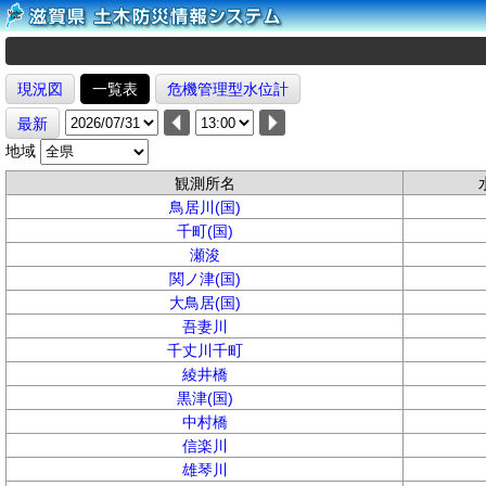
現況図
一覧表
危機管理型水位計
最新
地域
観測所名
鳥居川(国)
千町(国)
瀬浚
関ノ津(国)
大鳥居(国)
吾妻川
千丈川千町
綾井橋
黒津(国)
中村橋
信楽川
雄琴川