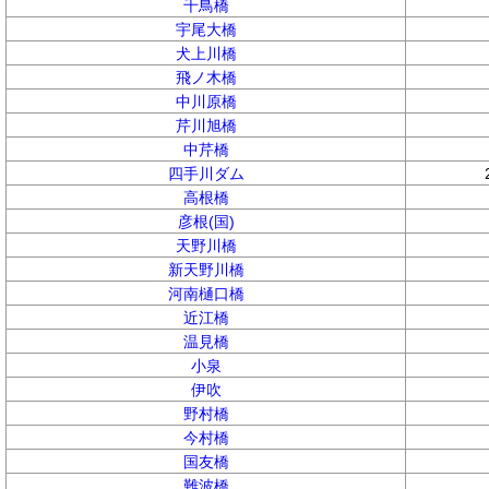
千鳥橋
宇尾大橋
犬上川橋
飛ノ木橋
中川原橋
芹川旭橋
中芹橋
四手川ダム
高根橋
彦根(国)
天野川橋
新天野川橋
河南樋口橋
近江橋
温見橋
小泉
伊吹
野村橋
今村橋
国友橋
難波橋