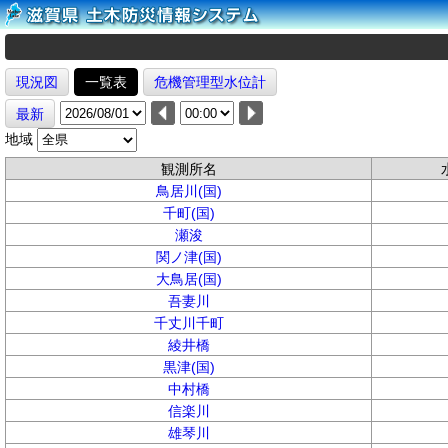
現況図
一覧表
危機管理型水位計
最新
地域
観測所名
鳥居川(国)
千町(国)
瀬浚
関ノ津(国)
大鳥居(国)
吾妻川
千丈川千町
綾井橋
黒津(国)
中村橋
信楽川
雄琴川