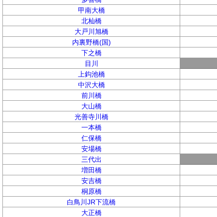
甲南大橋
北杣橋
大戸川旭橋
内裏野橋(国)
下之橋
目川
上鈎池橋
中沢大橋
前川橋
大山橋
光善寺川橋
一本橋
仁保橋
安場橋
三代出
増田橋
安吉橋
桐原橋
白鳥川JR下流橋
大正橋