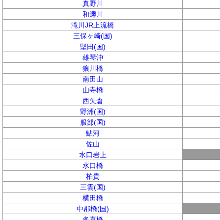
真野川
和邇川
滝川JR上流橋
三保ヶ崎(国)
堅田(国)
雄琴沖
狼川橋
南田山
山寺橋
西矢倉
野洲(国)
服部(国)
鮎河
佐山
水口岩上
水口橋
柏貴
三雲(国)
横田橋
中郡橋(国)
多喜橋