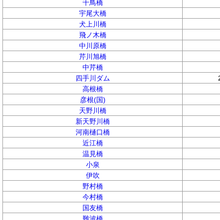
千鳥橋
宇尾大橋
犬上川橋
飛ノ木橋
中川原橋
芹川旭橋
中芹橋
四手川ダム
高根橋
彦根(国)
天野川橋
新天野川橋
河南樋口橋
近江橋
温見橋
小泉
伊吹
野村橋
今村橋
国友橋
難波橋