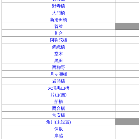
野寺橋
大門橋
新湯田橋
菅並
川合
阿弥陀橋
錦織橋
堂木
黒田
西柳野
月ヶ瀬橋
岩熊橋
大浦黒山橋
片山(国)
船橋
両台橋
常安橋
角川(未設置)
保坂
岸脇