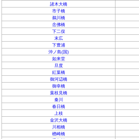
諸木大橋
市子橋
鵜川橋
念佛橋
下二俣
末広
下豊浦
沖ノ島(国)
如来堂
旦度
紅葉橋
御河辺橋
御幸橋
葉枝見橋
秦川
春日橋
上枝
金沢大橋
川相橋
楢崎橋