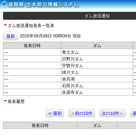
ダム放流通知
ダム放流通知発表一覧表
2026年08月08日 00時00分 現在
最新
発表日時
ダム
—
青土ダム
—
日野川ダム
—
宇曽川ダム
—
姉川ダム
—
余呉湖
—
石田川ダム
—
永源寺ダム
発表履歴
≪ 最初
＜前の10件
次の10件＞
発表日時
ダム