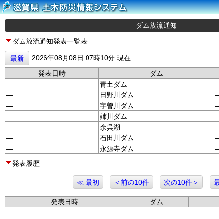
ダム放流通知
ダム放流通知発表一覧表
2026年08月08日 07時10分 現在
最新
発表日時
ダム
—
青土ダム
—
日野川ダム
—
宇曽川ダム
—
姉川ダム
—
余呉湖
—
石田川ダム
—
永源寺ダム
発表履歴
≪ 最初
＜前の10件
次の10件＞
発表日時
ダム