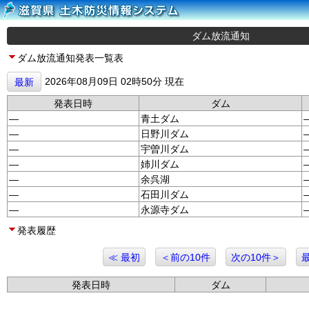
ダム放流通知
ダム放流通知発表一覧表
2026年08月09日 02時50分 現在
最新
発表日時
ダム
—
青土ダム
—
日野川ダム
—
宇曽川ダム
—
姉川ダム
—
余呉湖
—
石田川ダム
—
永源寺ダム
発表履歴
≪ 最初
＜前の10件
次の10件＞
発表日時
ダム