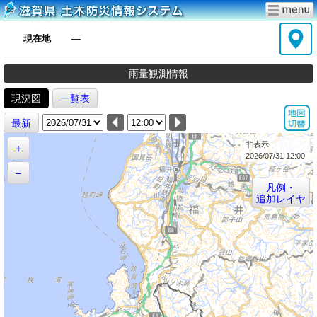
現在地
―
雨量観測情報
現況図
一覧表
最新
非表示
＋
2026/07/31 12:00
－
凡例・
追加レイヤ