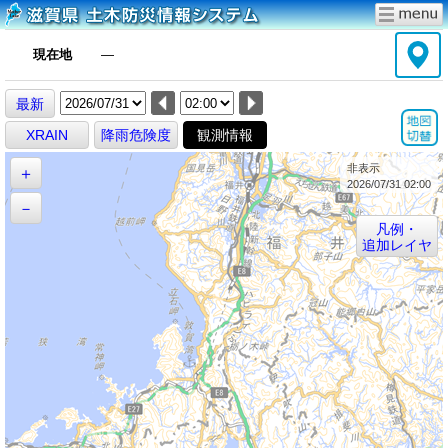
現在地
―
最新
XRAIN
降雨危険度
観測情報
非表示
＋
2026/07/31 02:00
－
凡例・
追加レイヤ