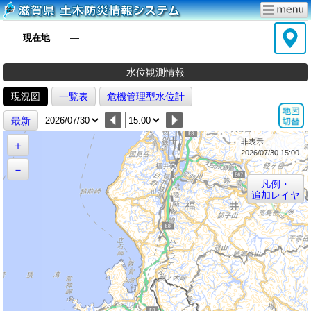
現在地
―
水位観測情報
現況図
一覧表
危機管理型水位計
最新
非表示
＋
2026/07/30 15:00
－
凡例・
追加レイヤ