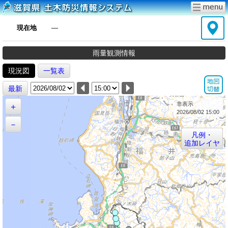
現在地
―
雨量観測情報
現況図
一覧表
最新
非表示
＋
2026/08/02 15:00
－
凡例・
追加レイヤ