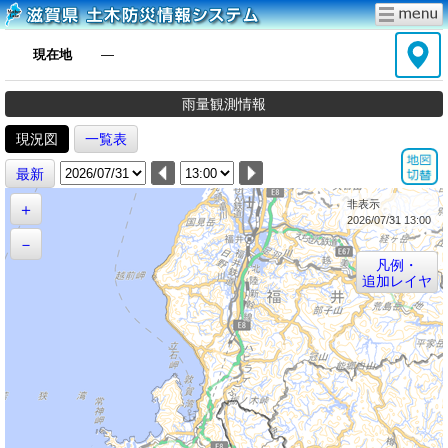
現在地
―
雨量観測情報
現況図
一覧表
最新
非表示
＋
2026/07/31 13:00
－
凡例・
追加レイヤ