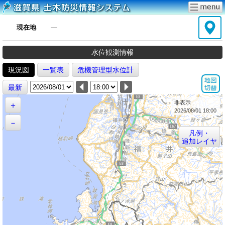
現在地
―
水位観測情報
現況図
一覧表
危機管理型水位計
最新
非表示
＋
2026/08/01 18:00
－
凡例・
追加レイヤ