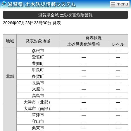
滋賀県全域 土砂災害危険警報
2026年07月28日23時30分 発表
発表状況
地域
発表対象地域
土砂災害危険警報
レベル
彦根市
—
—
愛荘町
—
—
豊郷町
—
—
甲良町
—
—
北部
多賀町
—
—
長浜市
—
—
米原市
—
—
高島市
—
—
大津市（北部）
—
—
大津市（南部）
—
—
草津市
—
—
守山市
—
—
栗東市
—
—