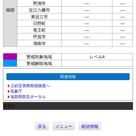
野洲市
—
—
南部
近江八幡市
—
—
東近江市
—
—
日野町
—
—
竜王町
—
—
甲賀市
—
—
湖南市
—
—
警戒対象地域
レベル4
警戒解除地域
関連情報
土砂災害降雨危険度へ
気象庁
滋賀県防災ポータル
発表文
戻る
メニュー
統括情報