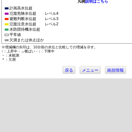
凡例
説明はこちら
計画高水位超
氾濫危険水位超
レベル4
避難判断水位超
レベル3
氾濫注意水位超
レベル2
水防団待機水位超
平常値
欠測または休止ほか
※増減欄の矢印は、10分前の水位と比較しての増減を示す。
↑：上昇中・→横ばい・↓：下降中
－：未観測
＊：欠測
戻る
メニュー
統括情報