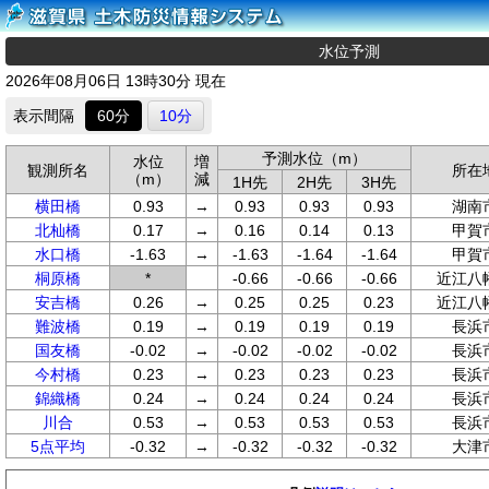
水位予測
2026年08月06日 13時30分 現在
表示間隔
60分
10分
予測水位（m）
水位
増
観測所名
所在
（m）
減
1H先
2H先
3H先
横田橋
0.93
→
0.93
0.93
0.93
湖南
北杣橋
0.17
→
0.16
0.14
0.13
甲賀
水口橋
-1.63
→
-1.63
-1.64
-1.64
甲賀
桐原橋
*
-0.66
-0.66
-0.66
近江八
安吉橋
0.26
→
0.25
0.25
0.23
近江八
難波橋
0.19
→
0.19
0.19
0.19
長浜
国友橋
-0.02
→
-0.02
-0.02
-0.02
長浜
今村橋
0.23
→
0.23
0.23
0.23
長浜
錦織橋
0.24
→
0.24
0.24
0.24
長浜
川合
0.53
→
0.53
0.53
0.53
長浜
5点平均
-0.32
→
-0.32
-0.32
-0.32
大津