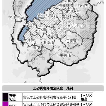
土砂災害降雨危険度 凡例
災害
レベル5
実況で土砂災害特別警報基準に到達
切迫
相当
実況または予想で土砂災害危険警報基
レベル4